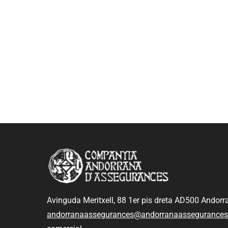
Avinguda Meritxell, 88 1er pis dreta AD500 Andorra
andorranaassegurances@andorranaassegurance