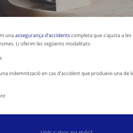
rim una
assegurança d’accidents
completa que s’ajusta a les
nismes. Li oferim les següents modalitats:
s
t una indemnització en cas d’accident que produeixi una de 
ent
Vols saber-ne més?